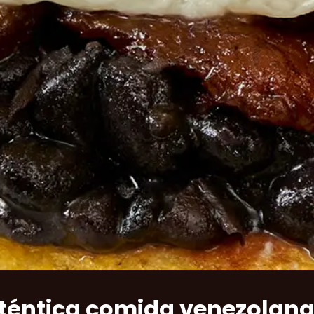
téntica comida venezolana 