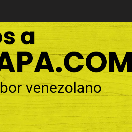
s a
APA.CO
abor venezolano